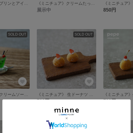
《ミニチュア》プリンとアイスコーヒーのカフェセット
《ミニチュア》クリームたっぷりフルーツシフォンサンド（ストロベリー）
展示中
850円
SOLD OUT
SOLD OUT
《ミニチュア》クリームソーダ （お皿＆スプーン付き）
《ミニチュア》 生ドーナツ ストロベリー生クリーム
700円
700円
残り1点
SOLD OUT