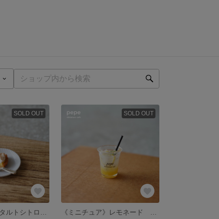
SOLD OUT
SOLD OUT
《ミニチュア》タルトシトロン(お皿＆フォーク付き)
《ミニチュア》レモネード テイクアウト風