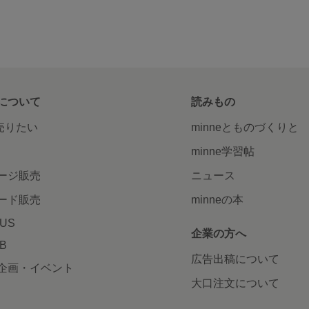
について
読みもの
で売りたい
minneとものづくりと
minne学習帖
ージ販売
ニュース
ード販売
minneの本
LUS
企業の方へ
AB
広告出稿について
企画・イベント
大口注文について