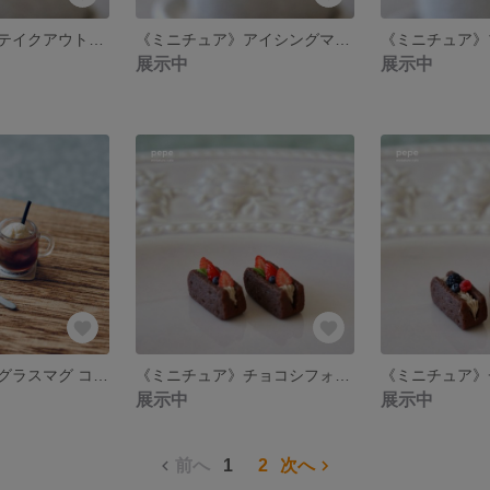
《ミニチュア》テイクアウトカフェカップのピアス/イヤリング
《ミニチュア》アイシングマフィンのピアス/イヤリング
展示中
展示中
《ミニチュア》グラスマグ コーヒーフロート （コースター＆スプーン付き）
《ミニチュア》チョコシフォンサンド（ストロベリー）
展示中
展示中
前へ
1
2
次へ