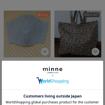
残り1点
SOLD OUT
コットン立体マスク
播州織りビッグトート
700円
2,300円
残り1点
残り1点