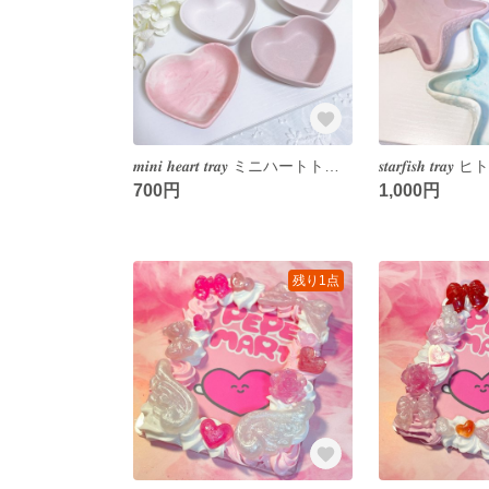
𝒎𝒊𝒏𝒊 𝒉𝒆𝒂𝒓𝒕 𝒕𝒓𝒂𝒚 ミニハートトレイ ジェスモナイト アクセサリートレイ インテリアトレイ インテリア 韓国インテリア 韓国雑貨 jesmonite アクセサリー収納 小物入れ
700円
1,000円
残り1点