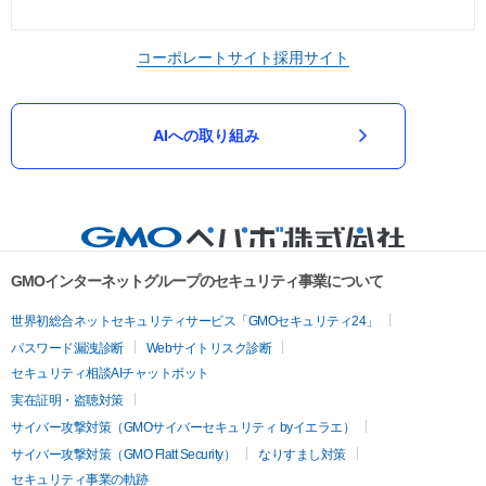
コーポレートサイト
採用サイト
AIへの取り組み
GMOインターネットグループのセキュリティ事業について
世界初総合ネットセキュリティサービス「GMOセキュリティ24」
パスワード漏洩診断
Webサイトリスク診断
セキュリティ相談AIチャットボット
実在証明・盗聴対策
サイバー攻撃対策（GMOサイバーセキュリティ byイエラエ）
サイバー攻撃対策（GMO Flatt Security）
なりすまし対策
セキュリティ事業の軌跡