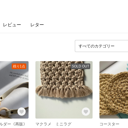
レビュー
レター
残り1点
SOLD OUT
ルダー《再販》
マクラメ ミニラグ
コースター