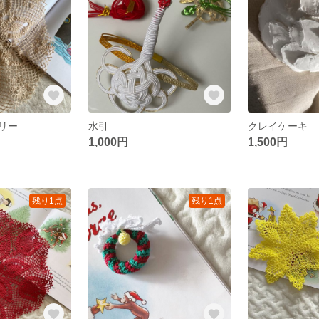
リー
水引
クレイケーキ
1,000円
1,500円
残り1点
残り1点