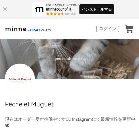
お買いものがもっとお得に
minneのアプリ
インストールする
3
万件以上
ログイン
Pêche et Muguet
現在はオーダー受付準備中です🙇‍♀️ Instagramにて最新情報を更新中
🕊️