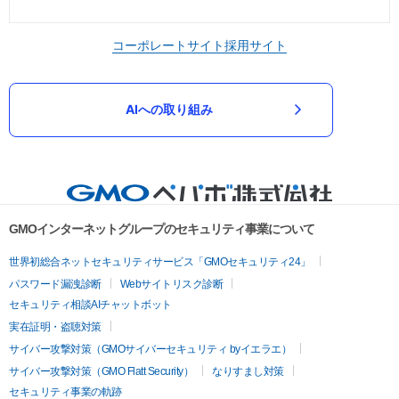
コーポレートサイト
採用サイト
AIへの取り組み
GMOインターネットグループのセキュリティ事業について
世界初総合ネットセキュリティサービス「GMOセキュリティ24」
パスワード漏洩診断
Webサイトリスク診断
セキュリティ相談AIチャットボット
実在証明・盗聴対策
サイバー攻撃対策（GMOサイバーセキュリティ byイエラエ）
サイバー攻撃対策（GMO Flatt Security）
なりすまし対策
セキュリティ事業の軌跡