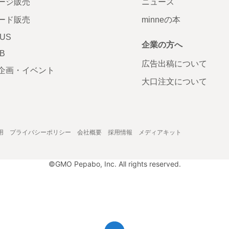
ージ販売
ニュース
ード販売
minneの本
LUS
企業の方へ
AB
広告出稿について
企画・イベント
大口注文について
用
プライバシーポリシー
会社概要
採用情報
メディアキット
©GMO Pepabo, Inc. All rights reserved.