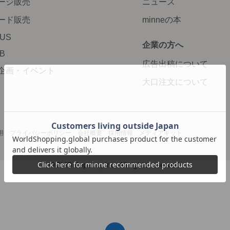
ージ販売
ニュース
ード販売
minneの本
LUS
企業の方へ
AB
広告出稿について
企画・イベント
大口注文について
用
プライバシーポリシー
会社概要
採用情報
メディアキット
©GMO Pepabo, Inc. All rights reserved.