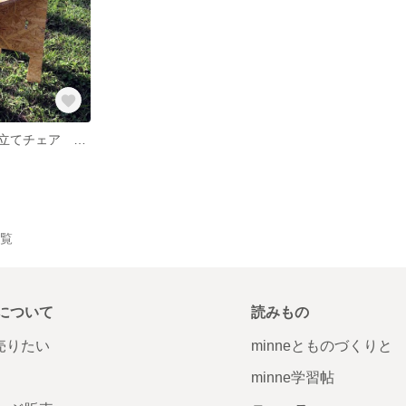
『ペケ台』組み立てチェア OSB合板 27㎝角×高さ45㎝
一覧
について
読みもの
で売りたい
minneとものづくりと
minne学習帖