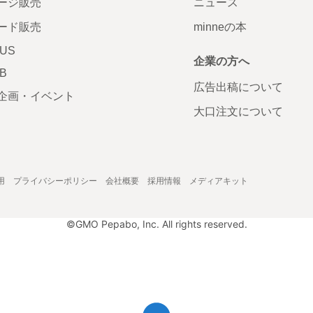
ージ販売
ニュース
ード販売
minneの本
LUS
企業の方へ
AB
広告出稿について
企画・イベント
大口注文について
用
プライバシーポリシー
会社概要
採用情報
メディアキット
©GMO Pepabo, Inc. All rights reserved.