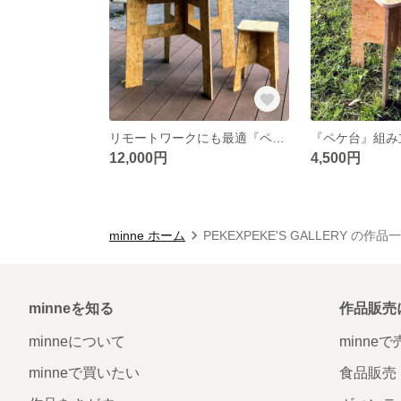
リモートワークにも最適『ペケ台・作業台』組み立てテーブル OSB合板 60cm角×高さ70㎝
12,000円
4,500円
minne ホーム
PEKEXPEKE'S GALLERY の作品
minneを知る
作品販売
minneについて
minne
minneで買いたい
食品販売