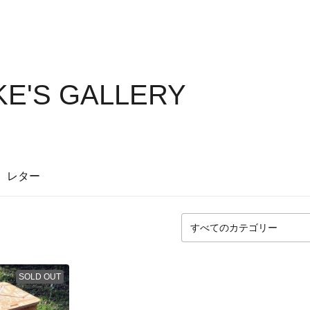
E'S GALLERY
レター
SOLD OUT