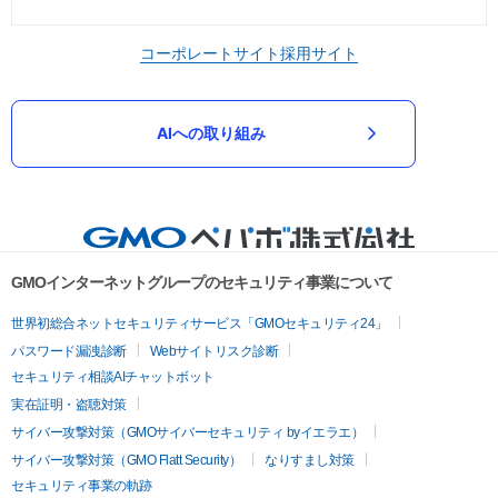
コーポレートサイト
採用サイト
AIへの取り組み
GMOインターネットグループのセキュリティ事業について
世界初総合ネットセキュリティサービス「GMOセキュリティ24」
パスワード漏洩診断
Webサイトリスク診断
セキュリティ相談AIチャットボット
実在証明・盗聴対策
サイバー攻撃対策（GMOサイバーセキュリティ byイエラエ）
サイバー攻撃対策（GMO Flatt Security）
なりすまし対策
セキュリティ事業の軌跡