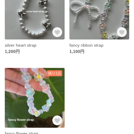
silver heart strap
fancy ribbon strap
1,200円
1,100円
残り1点
fancy flower strap