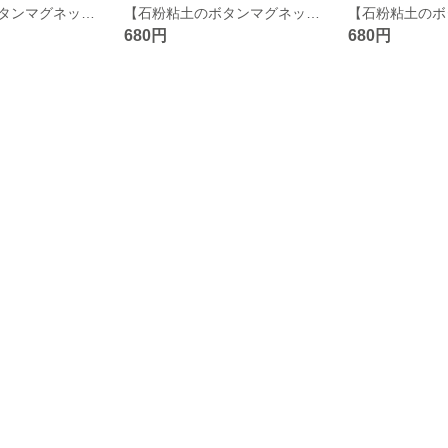
【石粉粘土のボタンマグネット】orange×yellow green クレイ小物 カラフル
【石粉粘土のボタンマグネット】orange×colorfulcheck 強力磁石 クレイ小物 カラフル
680円
680円