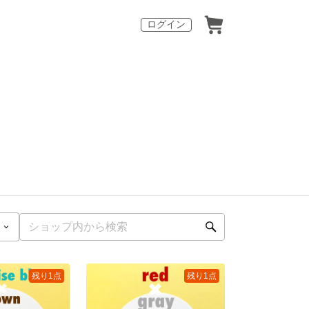
ログイン
残り1点
残り1点