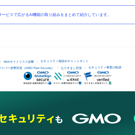
ービスで広がるAI機能の取り組みをまとめて紹介しています。
セキュリティ相談AIチャットボット
Webサイトリスク診断
セキュリティ事業の軌跡
サイバー攻撃対策（GMO Flatt Security）
なりすまし対策