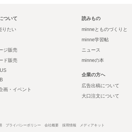
について
読みもの
で売りたい
minneとものづくりと
minne学習帖
ージ販売
ニュース
ード販売
minneの本
LUS
企業の方へ
AB
広告出稿について
企画・イベント
大口注文について
用
プライバシーポリシー
会社概要
採用情報
メディアキット