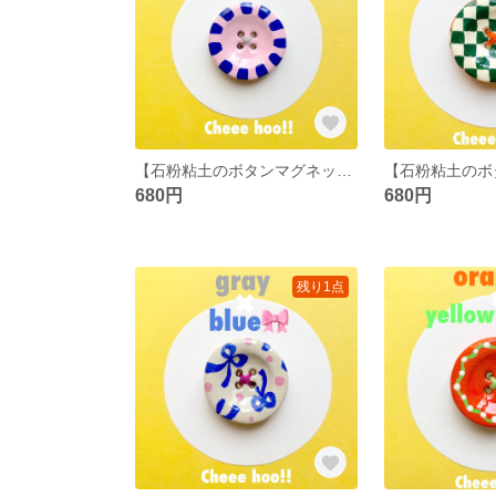
【石粉粘土のボタンマグネット】pink×blue 強化磁石 クレイ小物 カラフル
680円
680円
残り1点