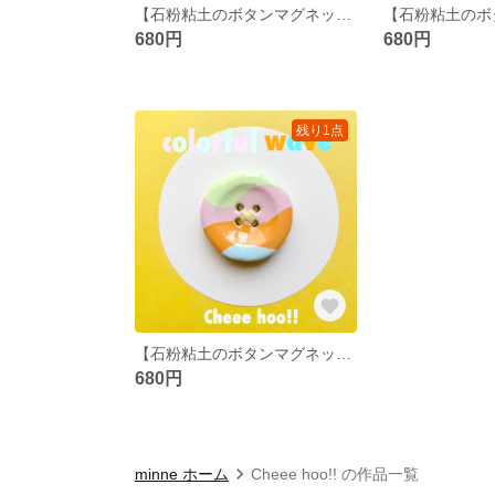
【石粉粘土のボタンマグネット】gray×blue🎀 強力磁石 クレイ小物 カラフル
680円
680円
残り1点
【石粉粘土のボタンマグネット】colorful wave 強力磁石 クレイ小物 カラフル
680円
minne ホーム
Cheee hoo!! の作品一覧