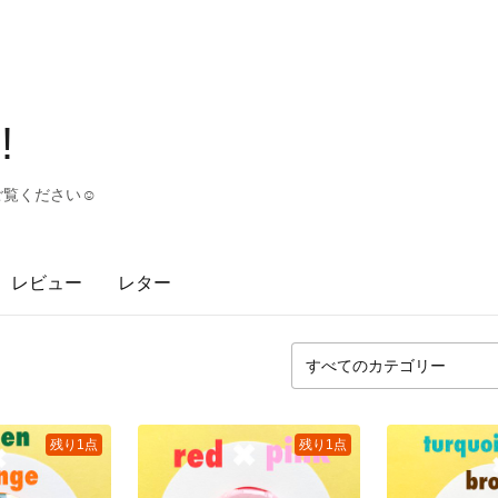
!
ご覧ください☺︎
レビュー
レター
残り1点
残り1点