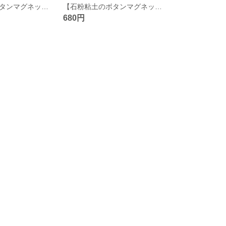
【石粉粘土のボタンマグネット】turquoise blue×red♡ 強力磁石 クレイ小物 カラフル
【石粉粘土のボタンマグネット】red×gray 強力磁石 クレイ小物 カラフル
680円