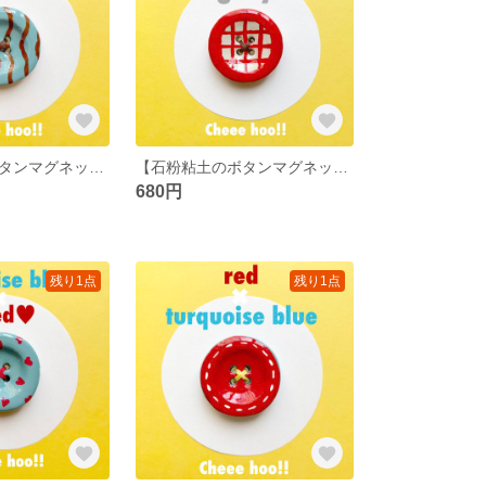
【石粉粘土のボタンマグネット】turquoise blue×brown 強力磁石 ハンドメイドマグネット カラフル
【石粉粘土のボタンマグネット】red×gray 強力磁石 クレイ小物 カラフル
680円
残り1点
残り1点