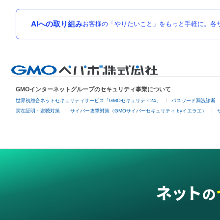
AIへの取り組み
お客様の「やりたいこと」をもっと手軽に。各サ
GMOインターネットグループのセキュリティ事業について
世界初総合ネットセキュリティサービス「GMOセキュリティ24」
パスワード漏洩診断
実在証明・盗聴対策
サイバー攻撃対策（GMOサイバーセキュリティ byイエラエ）