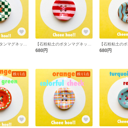
【石粉粘土のボタンマグネット】green×orange 強力磁石 クレイ小物 カラフル
【石粉粘土のボタンマグネット】red×pink 強力磁石 クレイ小物 カラフル
680円
680円
残り1点
残り1点