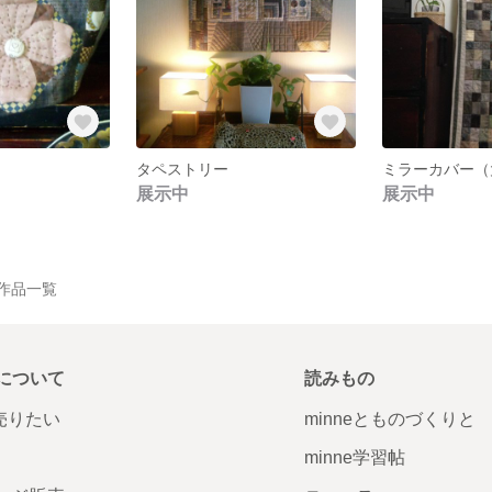
タペストリー
ミラーカバー（
展示中
展示中
 の作品一覧
について
読みもの
で売りたい
minneとものづくりと
minne学習帖