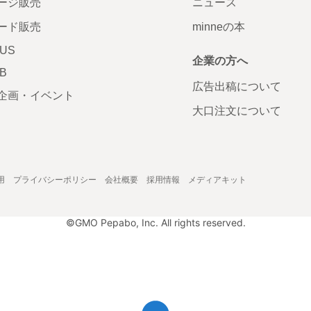
ージ販売
ニュース
ード販売
minneの本
LUS
企業の方へ
AB
広告出稿について
企画・イベント
大口注文について
用
プライバシーポリシー
会社概要
採用情報
メディアキット
©GMO Pepabo, Inc. All rights reserved.