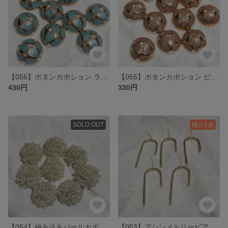
【056】ボタンカボション ライトブルー 4ペア
【055】ボタンカボション ピンクブラウン 3ペア
430円
330円
SOLD OUT
残り1点
【054】編み込みパールカボション 4個
【053】アシンメトリーピアス 5ペア