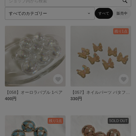
すべて
販売中
残り1点
【058】オーロラバブル 1ペア
【057】ネイルパーツ バタフライ 10個
400円
330円
残り1点
SOLD OUT