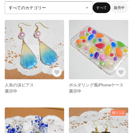
すべて
販売中
人魚の涙ピアス
ボルダリング風iPhoneケース
展示中
展示中
残り1点