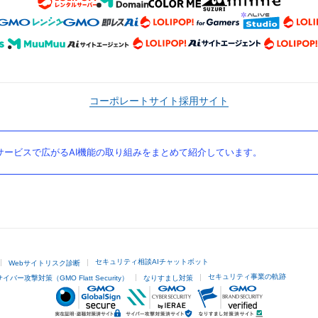
コーポレートサイト
採用サイト
ービスで広がるAI機能の取り組みをまとめて紹介しています。
セキュリティ相談AIチャットボット
Webサイトリスク診断
セキュリティ事業の軌跡
サイバー攻撃対策（GMO Flatt Security）
なりすまし対策