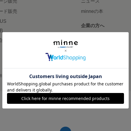
ージ販売
ニュース
ード販売
minneの本
LUS
企業の方へ
AB
広告出稿について
企画・イベント
大口注文について
用
プライバシーポリシー
会社概要
採用情報
メディアキット
©GMO Pepabo, Inc. All rights reserved.