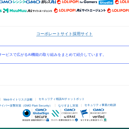
コーポレートサイト
採用サイト
ービスで広がるAI機能の取り組みをまとめて紹介しています。
セキュリティ相談AIチャットボット
Webサイトリスク診断
セキュリティ事業の軌跡
サイバー攻撃対策（GMO Flatt Security）
なりすまし対策