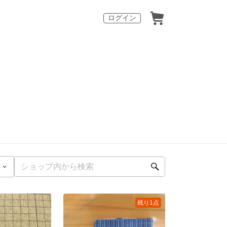
ログイン
残り1点