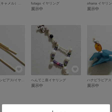
ビッグタッセル(キャメル）イヤリング
futago イヤリング
ohana イヤリ
展示中
展示中
ゴールドチェーンピアス/イヤリング
へんてこ座イヤリング
ハナビラピアス
展示中
展示中