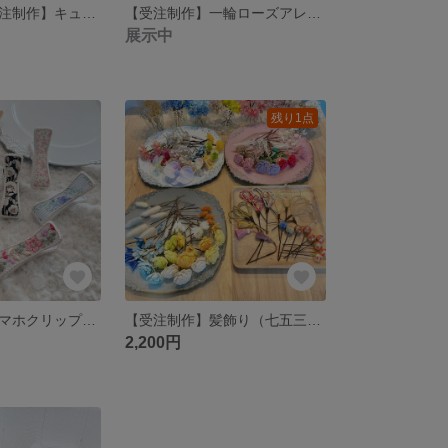
【数量限定：受注制作】キューブ仏花
【受注制作】一輪ローズアレンジ
展示中
残り1点
【受注制作】スマホクリップスタンド
【受注制作】髪飾り（七五三、卒業式、成人式、結婚式…）
2,200円