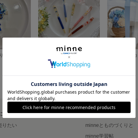
り（七五三用）
【受注制作】ハーバリウムボールペン(替芯付き)
展示中
展示中
について
読みもの
で売りたい
minneとものづくりと
minne学習帖