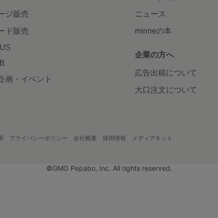
ージ販売
ニュース
ード販売
minneの本
LUS
企業の方へ
AB
広告出稿について
企画・イベント
大口注文について
用
プライバシーポリシー
会社概要
採用情報
メディアキット
©GMO Pepabo, Inc. All rights reserved.