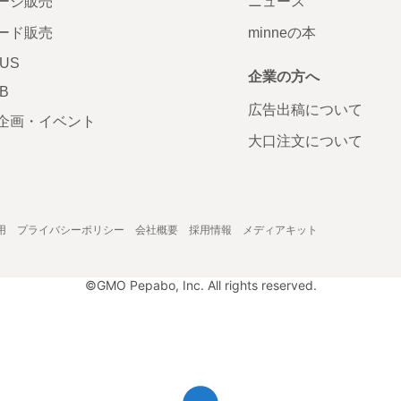
ージ販売
ニュース
ード販売
minneの本
LUS
企業の方へ
AB
広告出稿について
企画・イベント
大口注文について
用
プライバシーポリシー
会社概要
採用情報
メディアキット
©GMO Pepabo, Inc. All rights reserved.