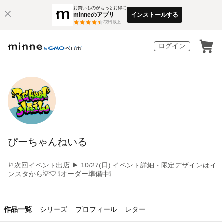
お買いものがもっとお得に
minneのアプリ
インストールする
3
万件以上
ログイン
ぴーちゃんねいる
⚐次回イベント出店 ▶︎ 10/27(日) イベント詳細・限定デザインはイ
ンスタから💡🤍 ❕オーダー準備中❕
作品一覧
シリーズ
プロフィール
レター