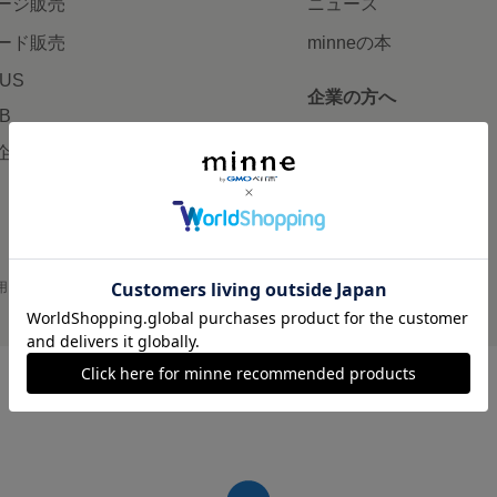
ージ販売
ニュース
ード販売
minneの本
LUS
企業の方へ
AB
広告出稿について
企画・イベント
大口注文について
用
プライバシーポリシー
会社概要
採用情報
メディアキット
©GMO Pepabo, Inc. All rights reserved.