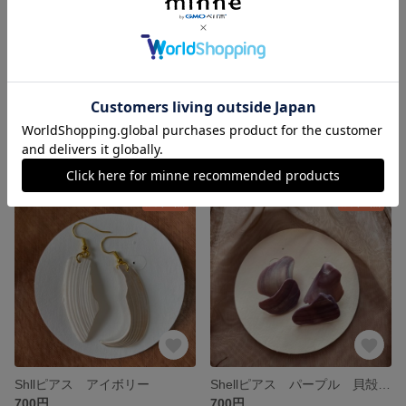
マスクチャーム 2個セット シーグラス アクセサリー ターコイズ ブルー
Shellピアス ハンドメイド
500円
700円
残り1点
残り1点
Shllピアス アイボリー
Shellピアス パープル 貝殻ピアス シェルピアス
700円
700円