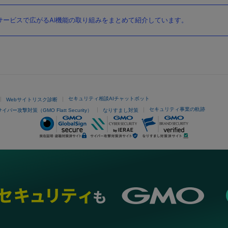
ービスで広がるAI機能の取り組みをまとめて紹介しています。
セキュリティ相談AIチャットボット
Webサイトリスク診断
セキュリティ事業の軌跡
サイバー攻撃対策（GMO Flatt Security）
なりすまし対策