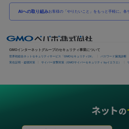
AIへの取り組み
お客様の「やりたいこと」をもっと手軽に。各サ
GMOインターネットグループのセキュリティ事業について
世界初総合ネットセキュリティサービス「GMOセキュリティ24」
パスワード漏洩診断
実在証明・盗聴対策
サイバー攻撃対策（GMOサイバーセキュリティ byイエラエ）