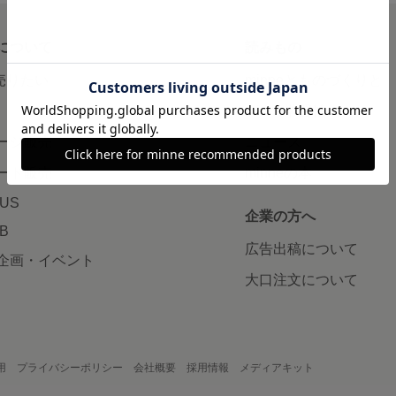
について
読みもの
で売りたい
minneとものづくりと
minne学習帖
ージ販売
ニュース
ード販売
minneの本
LUS
企業の方へ
AB
広告出稿について
企画・イベント
大口注文について
用
プライバシーポリシー
会社概要
採用情報
メディアキット