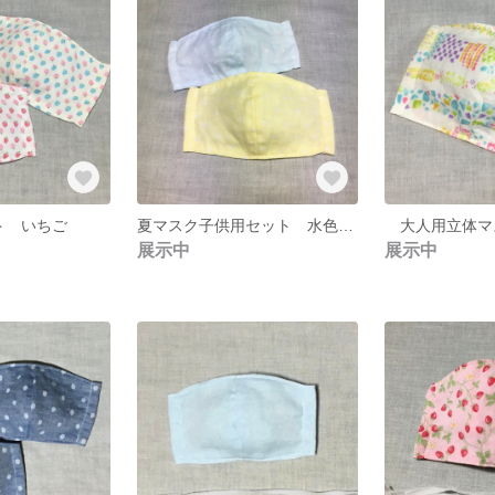
ト いちご
夏マスク子供用セット 水色＆黄色
展示中
展示中