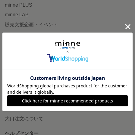
minne PLUS
minne LAB
販売支援企画・イベント
読みもの
minneとものづくりと
minne学習帖
ニュース
minneの本
企業の方へ
広告出稿について
大口注文について
ヘルプセンター