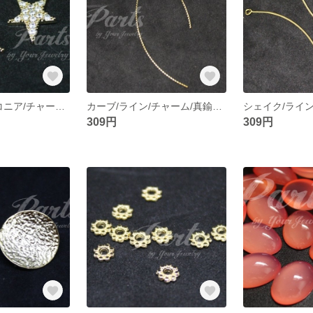
スター/星/ジルコニア/チャーム/真鍮パーツ/DIY【2個】
カーブ/ライン/チャーム/真鍮パーツ/DIY【2個】
309円
309円