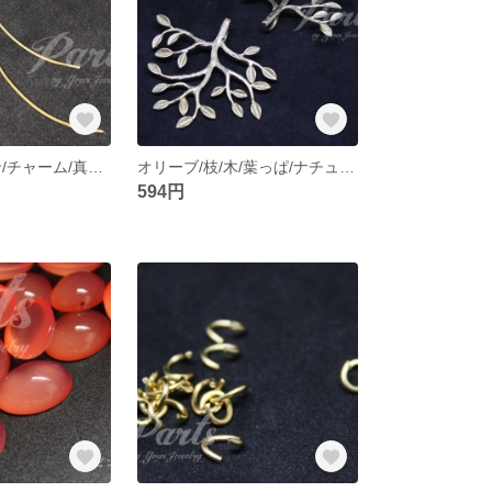
シェイク/ライン/チャーム/真鍮パーツ/DIY【2個】
オリーブ/枝/木/葉っぱ/ナチュラル/チャーム/真鍮パーツ/DIY【2個】
594円