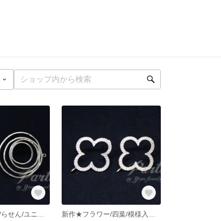
新作★くるくる/らせん/ユニーク/円型/チャーム/真鍮パーツ/DIY【2個】
新作★フラワー/四葉/模様入り/フレーム/ピアスチャーム/丸カン付き/真鍮パーツ/DIY【2個】