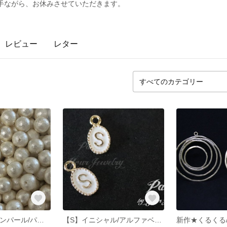
まで誠に勝手ながら、お休みさせていただきます。
レビュー
レター
【50個】コットンパール/パール/両穴/日本製/ビーズ/アクセサリー/DIY/パーツ
【S】イニシャル/アルファベット/ペンダント/チャーム/マルカン付き/真鍮パーツ/DIY【2個】