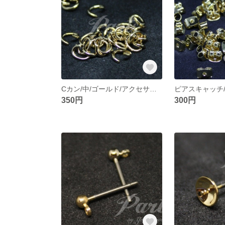
Cカン/中/ゴールド/アクセサリー/DIY/金具/パーツ【10ｇ】
350円
300円