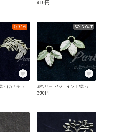
410円
残り1点
SOLD OUT
大/羽/フェザー/葉っぱ/ナチュラル/ジョイント/チャーム/真鍮パーツ/DIY【2個】
3枚/リーフ/ジョイント/葉っぱ/ナチュラル/チャーム/真鍮パーツ/DIY【4個】
390円