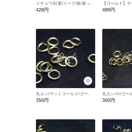
イチョウ/紅葉/リーフ/枝/葉っぱ/銀杏/チャーム/真鍮パーツ/DIY【2個】
428円
499円
丸カン/マットゴールド/ゴールド/アクセサリー/DIY/金具/パーツ【10ｇ】
350円
300円