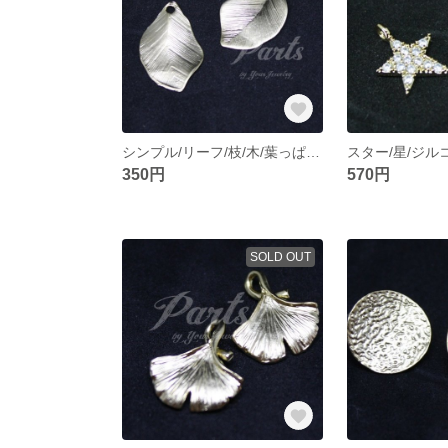
シンプル/リーフ/枝/木/葉っぱ/ナチュラル/チャーム/真鍮パーツ/DIY【4個】
350円
570円
SOLD OUT