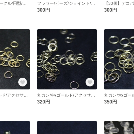
【ゴールド】サークル/円型/プレート/ピアスチャーム/丸カン付き/真鍮パーツ/DIY【2個】
フラワー/ビーズ/ジョイント/真鍮パーツ/DIY【30個】
300円
300円
丸カン/小/ゴールド/アクセサリー/DIY/金具/パーツ【10ｇ】
丸カン/中/ゴールド/アクセサリー/DIY/金具/パーツ【10ｇ】
320円
350円