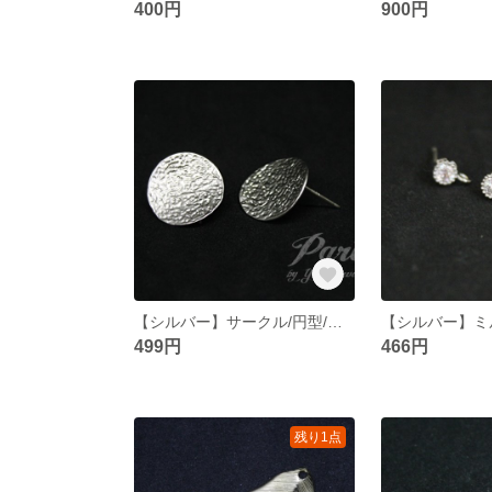
400円
900円
【シルバー】サークル/円型/プレート/ピアスチャーム/丸カン付き/真鍮パーツ/DIY【2個】
499円
466円
残り1点