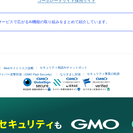
コーポレートサイト
採用サイト
ービスで広がるAI機能の取り組みをまとめて紹介しています。
セキュリティ相談AIチャットボット
Webサイトリスク診断
セキュリティ事業の軌跡
サイバー攻撃対策（GMO Flatt Security）
なりすまし対策