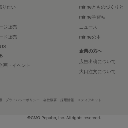
で売りたい
minneとものづくりと
minne学習帖
ージ販売
ニュース
ード販売
minneの本
LUS
企業の方へ
AB
広告出稿について
企画・イベント
大口注文について
用
プライバシーポリシー
会社概要
採用情報
メディアキット
©GMO Pepabo, Inc. All rights reserved.