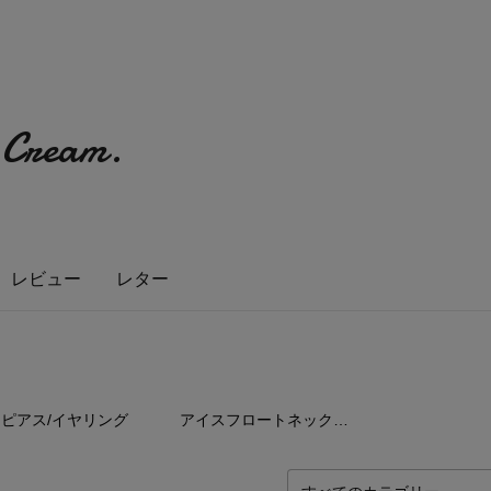
 Cream.
レビュー
レター
0
点
1
点
ピアス/イヤリング
アイスフロートネックレス