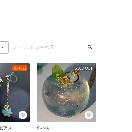
残り1点
SOLD OUT
ピアス
冬林檎