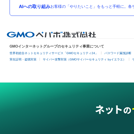
AIへの取り組み
お客様の「やりたいこと」をもっと手軽に。各サ
GMOインターネットグループのセキュリティ事業について
世界初総合ネットセキュリティサービス「GMOセキュリティ24」
パスワード漏洩診断
実在証明・盗聴対策
サイバー攻撃対策（GMOサイバーセキュリティ byイエラエ）