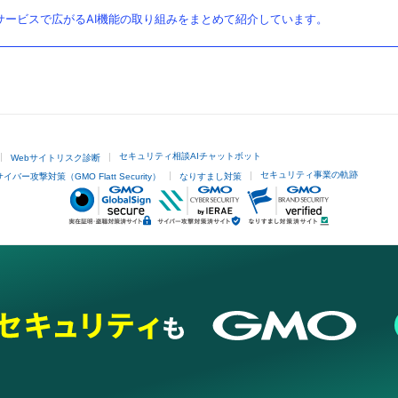
ービスで広がるAI機能の取り組みをまとめて紹介しています。
セキュリティ相談AIチャットボット
Webサイトリスク診断
セキュリティ事業の軌跡
サイバー攻撃対策（GMO Flatt Security）
なりすまし対策