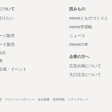
について
読みもの
で売りたい
minneとものづくりと
minne学習帖
ージ販売
ニュース
ード販売
minneの本
LUS
企業の方へ
AB
広告出稿について
企画・イベント
大口注文について
用
プライバシーポリシー
会社概要
採用情報
メディアキット