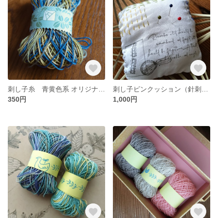
刺し子糸 青黄色系 オリジナル段染め
刺し子ピンクッション（針刺し）手染め糸でちくちく
350円
1,000円