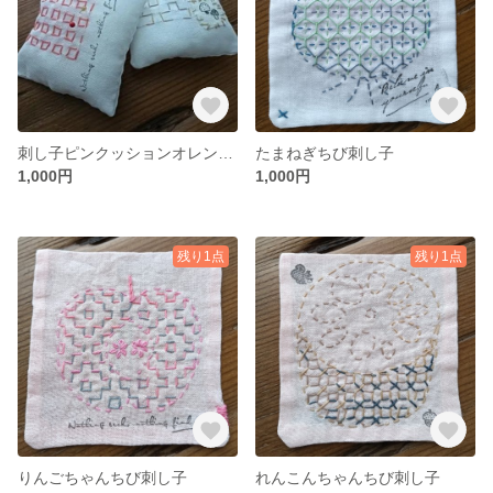
刺し子ピンクッションオレンジ（針刺し）
たまねぎちび刺し子
1,000円
1,000円
残り1点
残り1点
りんごちゃんちび刺し子
れんこんちゃんちび刺し子