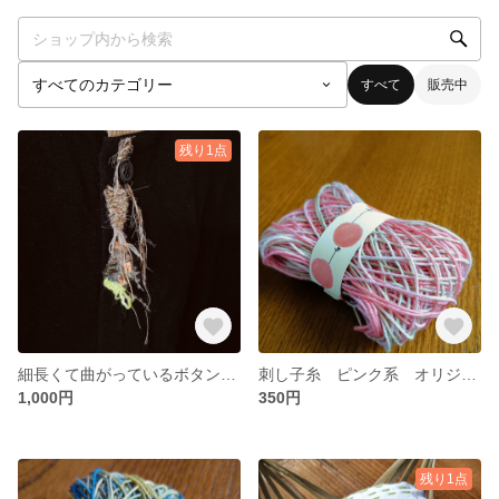
すべて
販売中
残り1点
細長くて曲がっているボタン飾りブローチ
刺し子糸 ピンク系 オリジナル段染め
1,000円
350円
残り1点