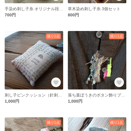
手染め刺し子糸 オリジナル段染め 2色セット
草木染め刺し子糸 3個セット
700円
800円
残り1点
残り1点
刺し子ピンクッション（針刺し）手染め布と糸
落ち葉ぼうきのボタン飾りブローチ
1,000円
1,000円
残り1点
残り1点