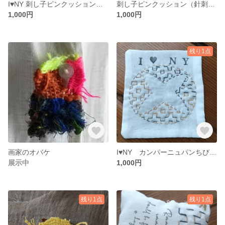
I♥NY 刺し子ピンクッション（針刺し）
刺し子ピンクッション（針刺し）
1,000円
1,000円
残り1点
画家のオバケ
I♥NY カンパーニュパンちび刺し子コースター
展示中
1,000円
残り1点
残り1点