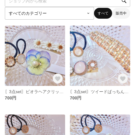
すべて
販売中
〖3点set〗ビオラヘアクリップセット
〘3点set〙ツイードぱっちんピンset ベビー キッズ ヘアアクセサリー
700円
700円