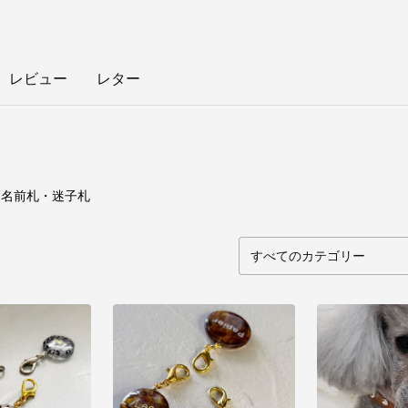
レビュー
レター
11
点
名前札・迷子札