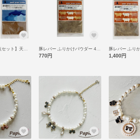
【送料無料・2点セット】天然マグロ ふりかけパウダー 80g 神奈川県三崎港 国産無添加 猫 犬 おやつ 栄養補助 サプリ フリカケ ピクシーズマーケット
豚レバー ふりかけパウダー 40g 長野県信州 国産無添加 猫 犬 おやつ 栄養補助 サプリ フリカケ ピクシーズマーケット
770円
1,400円