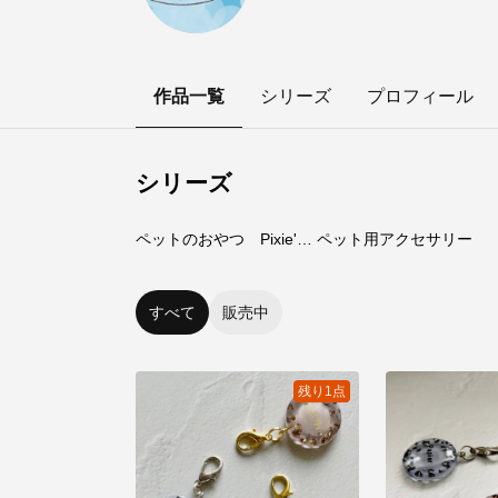
作品一覧
シリーズ
プロフィール
シリーズ
25
点
11
点
ペットのおやつ Pixie's Market
ペット用アクセサリー
すべて
販売中
残り1点