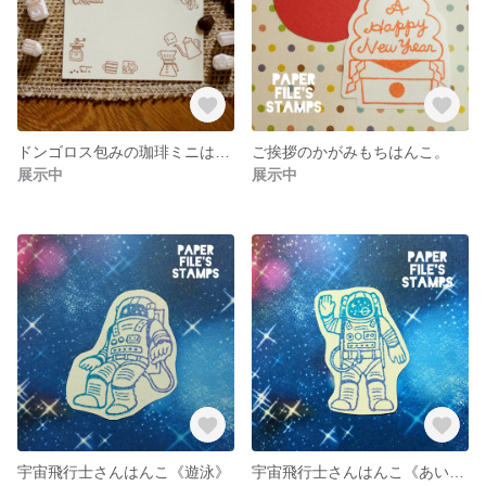
ドンゴロス包みの珈琲ミニはんこ
ご挨拶のかがみもちはんこ。
展示中
展示中
宇宙飛行士さんはんこ《遊泳》
宇宙飛行士さんはんこ《あいさつ》