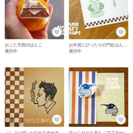
おこた天国のはんこ
お年賀にぴったりの門松はんこ♡
展示中
展示中
〈しぶいぜ〉ヘビースモーカー〈mighty〉
ほっこりぺんぎん〈マフラー〉