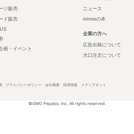
ージ販売
ニュース
ード販売
minneの本
LUS
企業の方へ
AB
広告出稿について
企画・イベント
大口注文について
用
プライバシーポリシー
会社概要
採用情報
メディアキット
©GMO Pepabo, Inc. All rights reserved.