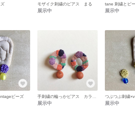
ーズ
モザイク刺繍のピアス まる
tane 刺繍とビ
展示中
展示中
ntageビーズ
手刺繍の輪っかピアス カラフル ピンク
つぶつぶ刺繍×vi
展示中
展示中