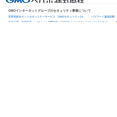
GMOインターネットグループのセキュリティ事業について
世界初総合ネットセキュリティサービス「GMOセキュリティ24」
パスワード漏洩診断
実在証明・盗聴対策
サイバー攻撃対策（GMOサイバーセキュリティ byイエラエ）
グループサービス
インターネットサービス
ネットショップ・EC支援
ビジ