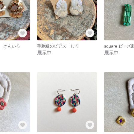
 きんいろ
手刺繍のピアス しろ
square ビーズ
展示中
展示中