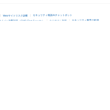
セキュリティ相談AIチャットボット
Webサイトリスク診断
セキュリティ事業の軌跡
サイバー攻撃対策（GMO Flatt Security）
なりすまし対策
ネスを支援
セキュリティ
マーケティング支援
リサーチ
情報収集
ネット金融