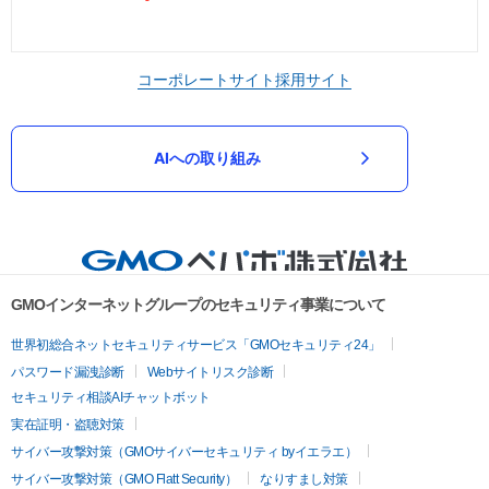
コーポレートサイト
採用サイト
AIへの取り組み
GMOインターネットグループのセキュリティ事業について
世界初総合ネットセキュリティサービス「GMOセキュリティ24」
パスワード漏洩診断
Webサイトリスク診断
セキュリティ相談AIチャットボット
実在証明・盗聴対策
サイバー攻撃対策（GMOサイバーセキュリティ byイエラエ）
サイバー攻撃対策（GMO Flatt Security）
なりすまし対策