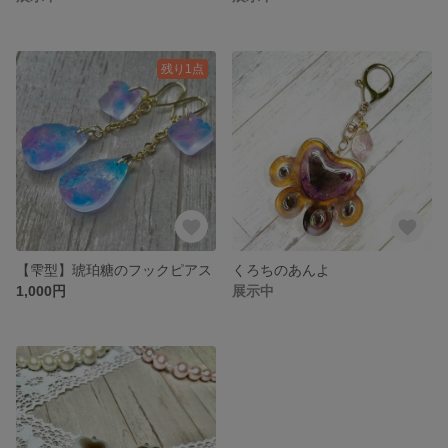
残り1点
【雫型】琥珀糖のフックピアス
くろちのあんよ
1,000円
展示中