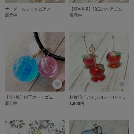
サイダーのフックピアス
【苺×檸檬】飴玉のヘアゴム
展示中
展示中
【青×桃】飴玉のヘアゴム
林檎飴ピアス(シルバー)りんご飴
展示中
1,600円