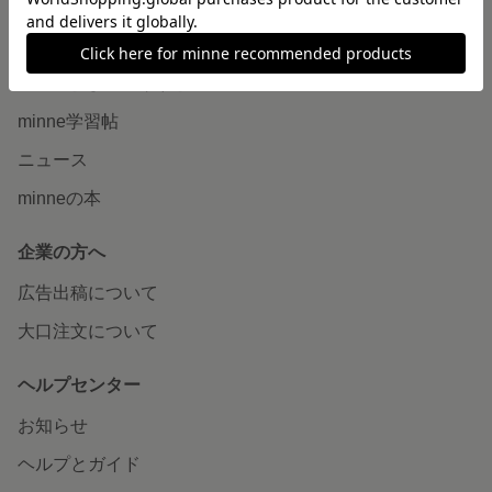
読みもの
minneとものづくりと
minne学習帖
ニュース
minneの本
企業の方へ
広告出稿について
大口注文について
ヘルプセンター
お知らせ
ヘルプとガイド