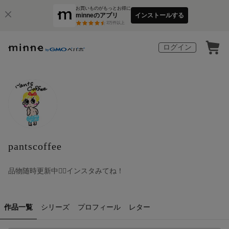
お買いものがもっとお得に
minneのアプリ
インストールする
3
万件以上
ログイン
pantscoffee
品物随時更新中❤️‍🔥インスタみてね！
作品一覧
シリーズ
プロフィール
レター