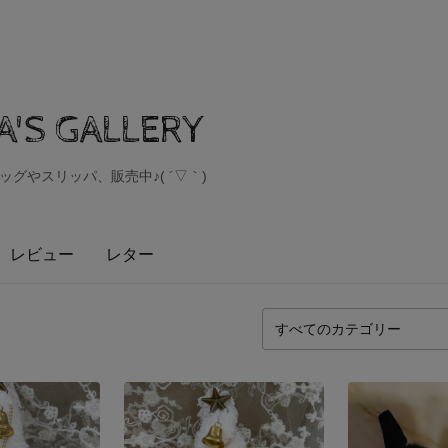
'S GALLERY
グやスリッパ、販売中♪( ´▽｀)
レビュー
レター