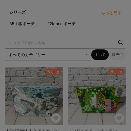
シリーズ
もっと見る
21
点
90
点
A5手帳ポーチ
22fabric ポーチ
すべて
販売中
残り1点
残り1点
【受注制作】おとぎの国 クジラ 猫 ふんわり ちょこっと 台形 ポーチ【L】
ハンドメイド ユキエモン 限定色 シークレットガーデン 横長 台形 ポーチ【L】