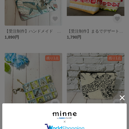
【受注制作】ハンドメイド おとぎの国 クジラ 猫 ふんわり 少し 大きめ フラットポーチ【L】
【受注制作】まるでデザート⁉︎ ショートケーキ フルーツサンド たっぷり ペンケース
1,890円
1,790円
残り1点
残り1点
ハンドメイド ユキエモン 限定色 TOYナイトボックス 少し大きめ ミニミニポーチ ナスカン
ハンドメイド ボタニカル チーター 少し大きめ マチあり ミニポーチ ナスカン
1,480円
1,580円