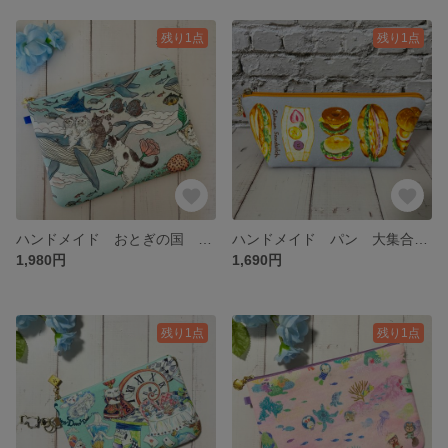
残り1点
残り1点
ハンドメイド おとぎの国 クジラ 猫 月 2柄 少し大きめ フラットポーチ【L】
ハンドメイド パン 大集合 クロワッサン ハンバーガー ふんわり 舟形 マチあり ペンケース
1,980円
1,690円
残り1点
残り1点