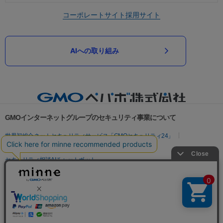
コーポレートサイト
採用サイト
AIへの取り組み
GMOインターネットグループのセキュリティ事業について
世界初総合ネットセキュリティサービス「GMOセキュリティ24」
パスワード漏洩診断
Webサイトリスク診断
セキュリティ相談AIチャットボット
実在証明・盗聴対策
サイバー攻撃対策（GMOサイバーセキュリティ byイエラエ）
サイバー攻撃対策（GMO Flatt Security）
なりすまし対策
セキュリティ事業の軌跡