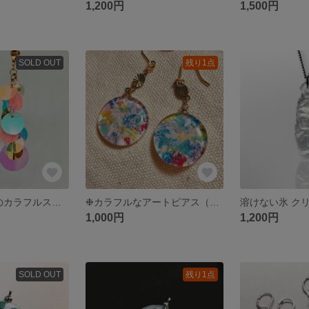
1,200円
1,500円
SOLD OUT
残り1点
【再販】★8色のカラフルスパンコール（ピアス・イヤリング）★
❉カラフルなアートピアス（イヤリング）❉
溶けない氷 ク
1,000円
1,200円
SOLD OUT
残り1点