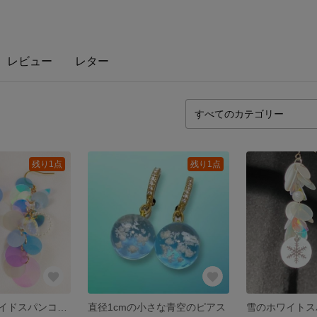
レビュー
レター
残り1点
残り1点
【再販】マーメイドスパンコール（ピアス・イヤリング）
直径1cmの小さな青空のピアス