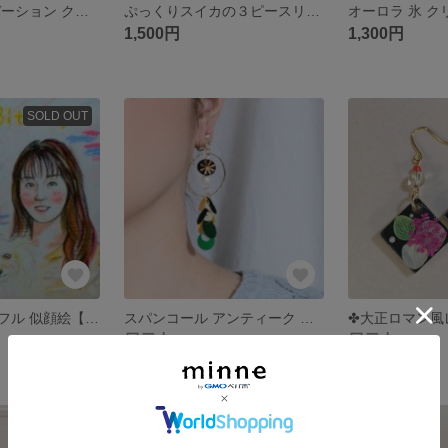
ビジュー グラデーション クリア ピアス（イヤリング）
ぷっくりスイカの３ピースリング（指輪）
1,500円
1,300円
SOLD OUT
【記念日】カラフル 似顔絵【プレゼント】
スパンコール アンティーク イヤリング（ピアス）
展示中
展示中
SOLD OUT
SOLD OUT