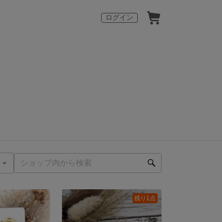
ログイン
残り1点