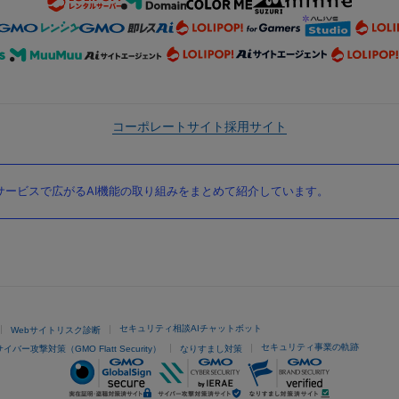
コーポレートサイト
採用サイト
ービスで広がるAI機能の取り組みをまとめて紹介しています。
セキュリティ相談AIチャットボット
Webサイトリスク診断
セキュリティ事業の軌跡
サイバー攻撃対策（GMO Flatt Security）
なりすまし対策