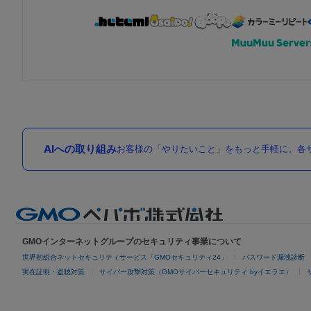
AIへの取り組み
お客様の「やりたいこと」をもっと手軽に。各サ
GMOインターネットグループのセキュリティ事業について
世界初総合ネットセキュリティサービス「GMOセキュリティ24」
パスワード漏洩診断
実在証明・盗聴対策
サイバー攻撃対策（GMOサイバーセキュリティ byイエラエ）