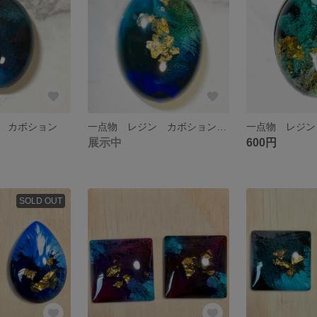
 カボション
一点物 レジン カボション 大きめ
一点物 レジン
展示中
600円
SOLD OUT