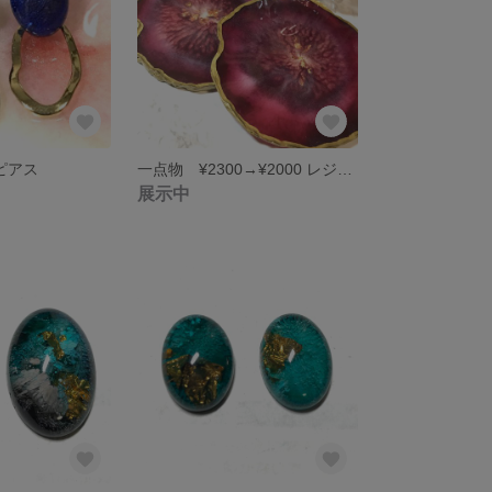
 ピアス
一点物 ¥2300→¥2000 レジンアート アゲートスライス ジオード 風 コースター コロナ疲れ自粛疲れを癒しましょう❤︎
展示中