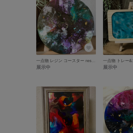
一点物 レジン コースター resin coaster レジンアート
展示中
展示中