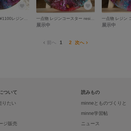
一点物 ¥1300→¥1100レジンコースター resin coaster レジンアート コロナ疲れを癒しましょう❤︎
一点物 レジンコースター resin coaster レジンアート
展示中
展示中
前へ
1
2
次へ
について
読みもの
で売りたい
minneとものづくりと
minne学習帖
ージ販売
ニュース