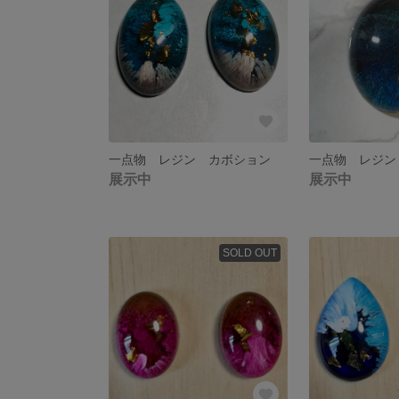
一点物 レジン カボション
一点物 レジン
展示中
展示中
SOLD OUT