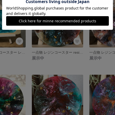
一点物 トレー&コースター レジンアート
一点物 レジンコースター resin coaster レジンアート
展示中
展示中