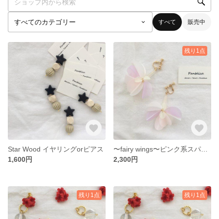
すべて
販売中
残り1点
Star Wood イヤリングorピアス
〜fairy wings〜ピンク系スパンコールのピアス&イヤリング
1,600円
2,300円
残り1点
残り1点