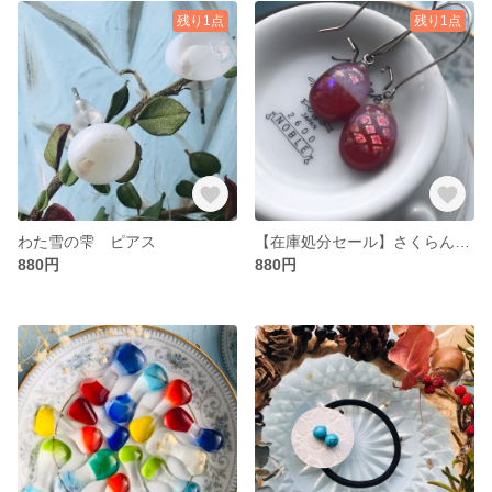
残り1点
残り1点
わた雪の雫 ピアス
【在庫処分セール】さくらんぼの雫 ゴールドグラスのカケラ入り ピアス
880円
880円