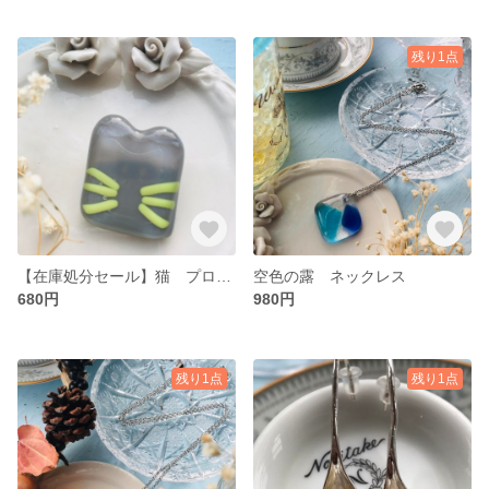
残り1点
【在庫処分セール】猫 プローチ にゃんの実
空色の露 ネックレス
680円
980円
残り1点
残り1点