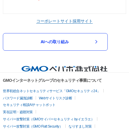
コーポレートサイト
採用サイト
AIへの取り組み
GMOインターネットグループのセキュリティ事業について
世界初総合ネットセキュリティサービス「GMOセキュリティ24」
パスワード漏洩診断
Webサイトリスク診断
セキュリティ相談AIチャットボット
実在証明・盗聴対策
サイバー攻撃対策（GMOサイバーセキュリティ byイエラエ）
サイバー攻撃対策（GMO Flatt Security）
なりすまし対策