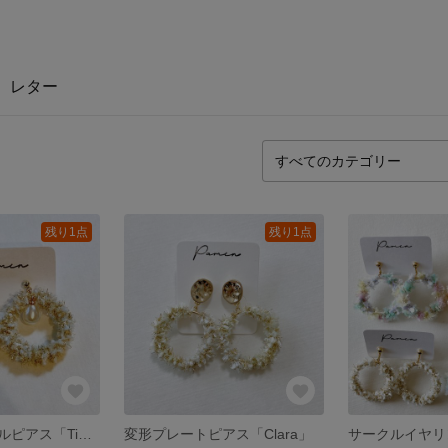
レター
残り1点
残り1点
パール付サークルピアス「Tina」
変形プレートピアス「Clara」