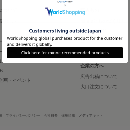
について
読みもの
で売りたい
minneとものづくりと
minne学習帖
ージ販売
ニュース
ード販売
minneの本
LUS
企業の方へ
AB
広告出稿について
企画・イベント
大口注文について
用
プライバシーポリシー
会社概要
採用情報
メディアキット