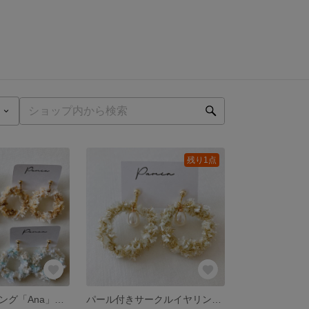
残り1点
サークルイヤリング「Ana」くすみブルー
パール付きサークルイヤリング「Nina」