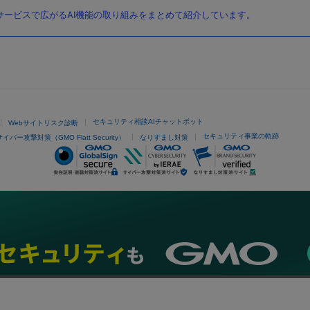
ービスで広がるAI機能の取り組みをまとめて紹介しています。
セキュリティ相談AIチャットボット
Webサイトリスク診断
セキュリティ事業の軌跡
サイバー攻撃対策（GMO Flatt Security）
なりすまし対策