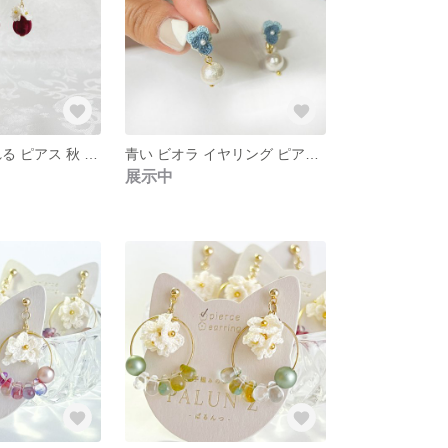
イヤリング 揺れる ピアス 秋 冬 ピアス ワインレッド ベロア レース編み 白いお花
青い ビオラ イヤリング ピアス 水色 ライト ブルー レース編み 花 コットンパール 冬 春 パンジー
展示中