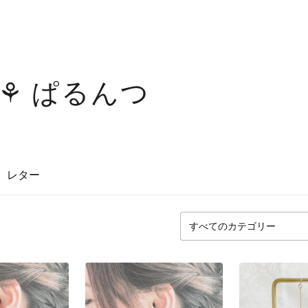
'Z ⚘ ぱるんつ
レター