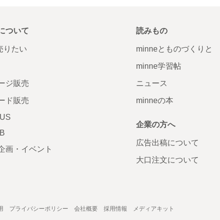
について
読みもの
で売りたい
minneとものづくりと
minne学習帖
ージ販売
ニュース
ード販売
minneの本
LUS
企業の方へ
AB
広告出稿について
企画・イベント
大口注文について
用
プライバシーポリシー
会社概要
採用情報
メディアキット