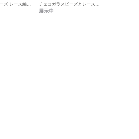
チェコガラスビーズ レース編み お花 ベリー ピンク 選べる金具6種 ♡
チェコガラスビーズとレース編みのお花❀ 抹茶 ♡ 選べる金具６種 ♡
展示中