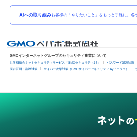
AIへの取り組み
お客様の「やりたいこと」をもっと手軽に。各サ
GMOインターネットグループのセキュリティ事業について
世界初総合ネットセキュリティサービス「GMOセキュリティ24」
パスワード漏洩診断
実在証明・盗聴対策
サイバー攻撃対策（GMOサイバーセキュリティ byイエラエ）