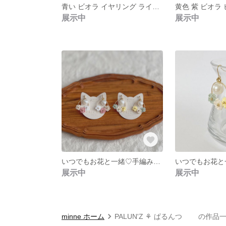
青い ビオラ イヤリング ライト ブルー レース編み 花 ピアス 淡水パール 冬 春 パンジー
展示中
展示中
いつでもお花と一緒♡手編みのお花の軽いピアス♡ピンクベージュ
展示中
展示中
minne ホーム
PALUN'Z ⚘ ぱるんつ の作品