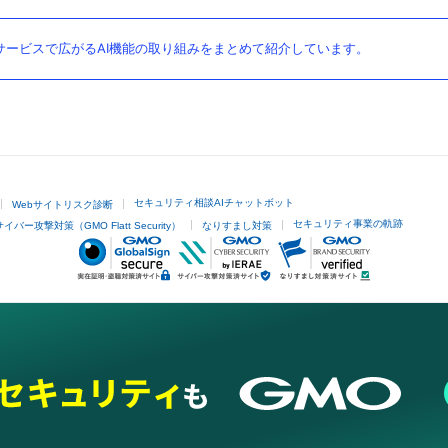
ービスで広がるAI機能の取り組みをまとめて紹介しています。
セキュリティ相談AIチャットボット
Webサイトリスク診断
セキュリティ事業の軌跡
サイバー攻撃対策（GMO Flatt Security）
なりすまし対策